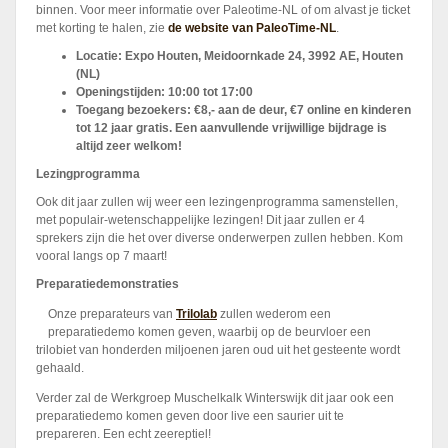
binnen. Voor meer informatie over Paleotime-NL of om alvast je ticket
met korting te halen, zie
de website van PaleoTime-NL
.
Locatie: Expo Houten, Meidoornkade 24, 3992 AE, Houten
(NL)
Openingstijden: 10:00 tot 17:00
Toegang bezoekers: €8,- aan de deur, €7 online en kinderen
tot 12 jaar gratis. Een aanvullende vrijwillige bijdrage is
altijd zeer welkom!
Lezingprogramma
Ook dit jaar zullen wij weer een lezingenprogramma samenstellen,
met populair-wetenschappelijke lezingen! Dit jaar zullen er 4
sprekers zijn die het over diverse onderwerpen zullen hebben. Kom
vooral langs op 7 maart!
Preparatiedemonstraties
Onze preparateurs van
Trilolab
zullen wederom een
preparatiedemo komen geven, waarbij op de beurvloer een
trilobiet van honderden miljoenen jaren oud uit het gesteente wordt
gehaald.
Verder zal de Werkgroep Muschelkalk Winterswijk dit jaar ook een
preparatiedemo komen geven door live een saurier uit te
prepareren. Een echt zeereptiel!