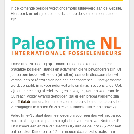
In de komende periode wordt onderhoud uitgevoerd aan de website.
Hierdoor kan het zijn dat de berichten op de site niet meer actueel
zijn.
PaleoTime NL is terug op 7 maart! En dat betekent een dag met
prachtige fossielen, stands en activiteiten die te bewonderen zijn. Of
je nou een fossiel wilt kopen (of ruilen), een echt dinosaurusbot wilt
vasthouden of zélf wilt zien hoe een écht zeereptiel uit het gesteente
wordt gehaald. Er is voor ieder wat wils én dat is niet eens alles! Ook
zijn er de hele dag allerlei lezingen te volgen, worden wederom de
Outreach Poster Awards gehouden, zal er een preparatiedemo zijn
van
Trilolab
, zijn er allerlei musea en geologische/paleontologische
verenigingen te vinden én zijn er zelfs kinderactiviteiten aanwezig.
PaleoTime-NL staat daarmee wederom voor een dag vól met paleo,
met trots het grootste paleontologische evenement van Nederland!
En dat voor een entree van slechts €8,- aan de deur óf €7,- voor een
online ticket. Kinderen tot 12 jaar mogen daarbij zelfs gratis naar