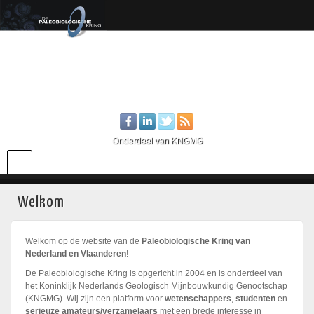
Onderdeel van KNGMG
Welkom
Welkom op de website van de
Paleobiologische Kring van
Nederland en Vlaanderen
!
De Paleobiologische Kring is opgericht in 2004 en is onderdeel van
het Koninklijk Nederlands Geologisch Mijnbouwkundig Genootschap
(KNGMG). Wij zijn een platform voor
wetenschappers
,
studenten
en
serieuze amateurs/verzamelaars
met een brede interesse in