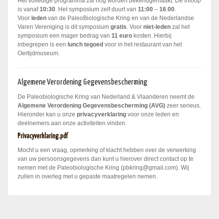
Het volledige programma zal nog worden bekendgemaakt. De inloop
is vanaf
10:30
. Het symposium zelf duurt van
11:00
–
16
:
00
.
Voor
leden
van de PaleoBiologische Kring en van de Nederlandse
Varen Vereniging is dit symposium
gratis
. Voor
niet-leden
zal het
symposium een mager bedrag van
11 euro
kosten. Hierbij
inbegrepen is een
lunch tegoed
voor in het restaurant van het
Oertijdmuseum.
Algemene Verordening Gegevensbescherming
De Paleobiologische Kring van Nederland & Vlaanderen neemt de
Algemene Verordening
Gegevensbescherming
(AVG)
zeer serieus.
Hieronder kan u onze
privacyverklaring
voor onze leden en
deelnemers aan onze activiteiten vinden.
Privacyverklaring.pdf
Mocht u een vraag, opmerking of klacht hebben over de verwerking
van uw persoonsgegevens dan kunt u hierover direct contact op te
nemen met de Paleobiologische Kring (pbkring@gmail.com). Wij
zullen in overleg met u gepaste maatregelen nemen.