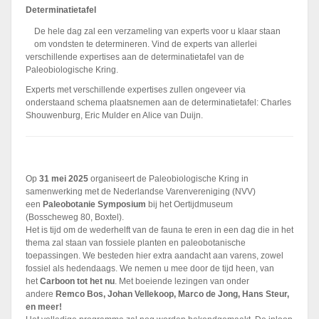
Determinatietafel
De hele dag zal een verzameling van experts voor u klaar staan
om vondsten te determineren. Vind de experts van allerlei
verschillende expertises aan de determinatietafel van de
Paleobiologische Kring.
Experts met verschillende expertises zullen ongeveer via
onderstaand schema plaatsnemen aan de determinatietafel: Charles
Shouwenburg, Eric Mulder en Alice van Duijn.
Op
31 mei 2025
organiseert de Paleobiologische Kring in
samenwerking met de Nederlandse Varenvereniging (NVV)
een
Paleobotanie Symposium
bij het Oertijdmuseum
(Bosscheweg 80, Boxtel).
Het is tijd om de wederhelft van de fauna te eren in een dag die in het
thema zal staan van fossiele planten en paleobotanische
toepassingen. We besteden hier extra aandacht aan varens, zowel
fossiel als hedendaags. We nemen u mee door de tijd heen, van
het
Carboon tot het nu
. Met boeiende lezingen van onder
andere
Remco Bos, Johan Vellekoop, Marco de Jong, Hans Steur,
en meer!