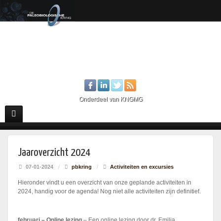
Onderdeel van KNGMG
Jaaroverzicht 2024
07-01-2024
/
pbkring
/
Activiteiten en excursies
Hieronder vindt u een overzicht van onze geplande activiteiten in
2024, handig voor de agenda! Nog niet alle activiteiten zijn definitief.
februari – Online lezing
– Een online lezing door dr. Emilia