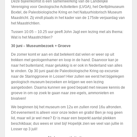
Deze bijeenkomst is een samenwerking van de Landelijke
Vereniging voor Geologische Activiteiten (LVGA), het Oertijdmuseum
Boxtel, de Paleobiologische Kring en het Natuurhistorisch Museum
Maastricht. Zij vindt plaats in het kader van de 175ste verjaardag van
het Maastrichtien.
Tussen 10.05 – 10.25 uur geeft John Jagt een lezing met als thema:
Wat is het Maastrichtien?
30 juni – Museumbezoek + Groeve
De zomer komt er aan en dat betekent dat velen er weer op uit
trekken met geologenhamer en loop in de hand. Daarvoor kan je
naar het buitenland, maar gelukkig is er ook in Nederland van alles
te vinden. Op 30 juni gaat de Paleobiologische Kring op excursie
naar de Staringgroeve in Losser! Hier zullen we eerst het bijgelegen
geologisch museum bezoeken en krijgen we een lezing
aangeboden. Daarna kunnen we goed bepakt met nieuwe kennis de
groeve in om op zoek te gaan naar zee-egels, ammonieten en
bivalven!
We beginnen bij het museum om 12u en zullen rond 16u afronden.
Dit evenement is alleen voor onze leden en gratis! Ben je nog geen
lid, maar wil je wel mee? Er is maar een beperkt aantal plekken
beschikbaar, dus wees er snel bij! Hopelijk zien we veel van jullie in
Losser op 3 juli!