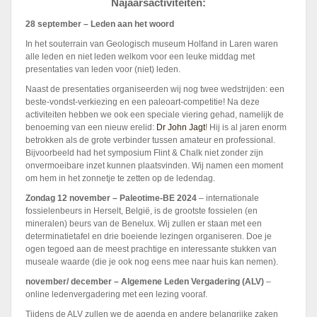
Najaarsactiviteiten:
28 september – Leden aan het woord
In het souterrain van Geologisch museum Holfand in Laren waren
alle leden en niet leden welkom voor een leuke middag met
presentaties van leden voor (niet) leden.
Naast de presentaties organiseerden wij nog twee wedstrijden: een
beste-vondst-verkiezing en een paleoart-competitie! Na deze
activiteiten hebben we ook een speciale viering gehad, namelijk de
benoeming van een nieuw erelid:
Dr John Jagt
! Hij is al jaren enorm
betrokken als de grote verbinder tussen amateur en professional.
Bijvoorbeeld had het symposium Flint & Chalk niet zonder zijn
onvermoeibare inzet kunnen plaatsvinden. Wij namen een moment
om hem in het zonnetje te zetten op de ledendag.
Zondag 12 november – Paleotime-BE 2024
– internationale
fossielenbeurs in Herselt, België, is de grootste fossielen (en
mineralen) beurs van de Benelux. Wij zullen er staan met een
determinatietafel en drie boeiende lezingen organiseren. Doe je
ogen tegoed aan de meest prachtige en interessante stukken van
museale waarde (die je ook nog eens mee naar huis kan nemen).
november/ december – Algemene Leden Vergadering (ALV)
–
online ledenvergadering met een lezing vooraf.
Tijdens de ALV zullen we de agenda en andere belangrijke zaken