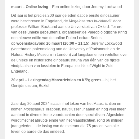
maart – Online lezing
– Een online lezing door Jeremy Lockwood
Dit jaar is het precies 200 jaar geleden dat de eerste dinosauriër
werd beschreven in Engeland, de
Megalosaurus bucklandii
, door
professor William Buckland aan de Universiteit van Oxford. Ter ere
van deze unieke gebeurtenis, organiseert de Paleobiologische Kring
een nieuwe editie van de online Paleo Lecture Series
op
woensdagavond 20 maart (20:00 – 21:15
)! Jeremy Lockwood
(vertebraten paleontoloog aan de University of Portsmouth en de
Natural History Museum in London) zal langskomen en vertellen over
de unieke en historische dinosaurusfauna van één van de rijkste
vindplaatsen van fossielen in Europa, de Isle of Wight in Zuid-
Engeland.
20 april
–
Lezingendag Maastrichtien en K/Pg grens
– bij het
Oertijdmuseum, Boxtel
Zaterdag 20 april 2024 staat in het teken van het Maastrichtien en
komen
Mosasaurus
, krabben, nautilussen, haaien en nog veel meer
aan bod in diverse korte voordrachten door specialisten. Afgesloten
wordt met het abrupte einde van het Maastrichtien, rond 66 miljoen
jaar geleden – de inslag van de meteoor die 75 procent van alle
leven op aarde de das omdeed.