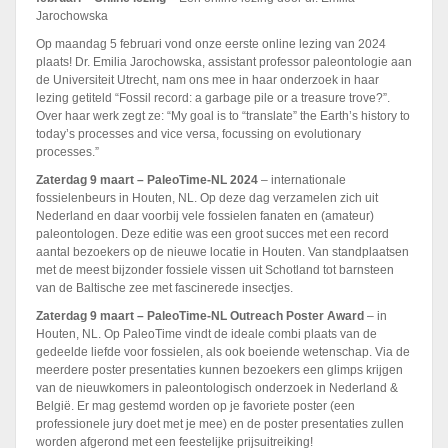
Jarochowska
Op maandag 5 februari vond onze eerste online lezing van 2024
plaats! Dr. Emilia Jarochowska, assistant professor paleontologie aan
de Universiteit Utrecht, nam ons mee in haar onderzoek in haar
lezing getiteld “Fossil record: a garbage pile or a treasure trove?”.
Over haar werk zegt ze: “My goal is to “translate” the Earth’s history to
today’s processes and vice versa, focussing on evolutionary
processes.”
Zaterdag 9 maart – PaleoTime-NL 2024
– internationale
fossielenbeurs in Houten, NL. Op deze dag verzamelen zich uit
Nederland en daar voorbij vele fossielen fanaten en (amateur)
paleontologen. Deze editie was een groot succes met een record
aantal bezoekers op de nieuwe locatie in Houten. Van standplaatsen
met de meest bijzonder fossiele vissen uit Schotland tot barnsteen
van de Baltische zee met fascinerede insectjes.
Zaterdag 9 maart
–
PaleoTime-NL Outreach Poster Award
–
in
Houten, NL. Op PaleoTime vindt de ideale combi plaats van de
gedeelde liefde voor fossielen, als ook boeiende wetenschap. Via de
meerdere poster presentaties kunnen bezoekers een glimps krijgen
van de nieuwkomers in paleontologisch onderzoek in Nederland &
België. Er mag gestemd worden op je favoriete poster (een
professionele jury doet met je mee) en de poster presentaties zullen
worden afgerond met een feestelijke prijsuitreiking!