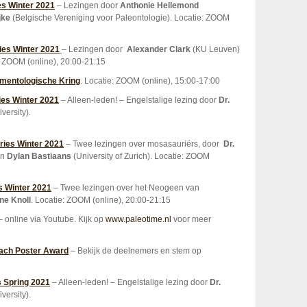
es Winter 202
1
– Lezingen door
Anthonie Hellemond
jke
(Belgische Vereniging voor Paleontologie). Locatie: ZOOM
ies Winter 2021
– Lezingen door
Alexander Clark
(KU Leuven)
: ZOOM (online), 20:00-21:15
imentologische Kring
. Locatie: ZOOM (online), 15:00-17:00
ies Winter 2021
– Alleen-leden! – Engelstalige lezing door
Dr.
versity).
ries Winter 2021
– Twee lezingen over mosasauriërs, door
Dr.
en
Dylan Bastiaans
(University of Zurich). Locatie: ZOOM
s Winter 2021
– Twee lezingen over het Neogeen van
ne Knoll
. Locatie: ZOOM (online), 20:00-21:15
 online via Youtube. Kijk op
www.paleotime.nl
voor meer
ach Poster Award
– Bekijk de deelnemers en stem op
s Spring 2021
– Alleen-leden! – Engelstalige lezing door
Dr.
versity).