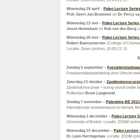
Locatie: Zoom (online), 20:00-21:15
Woensdag 28 april
–
Paleo Lecture Serie
Prof. Geert Jan Brummer
en
Dr. Percy v
Woensdag 12 mei
–
Paleo Lecture Series
Jesse Hennekam
en
Rob van den Berg
Lo
Woensdag 26 mei
–
Paleo Lecture Series
Robert Boessenecker
(College of Charles
Locatie: Zoom (online), 20:00-21:15
N
Zondag 5 september –
Fossielenstadswan
Fossielenstadswandeling door Utrecht ond
Zaterdag 23 oktober –
Zandmotorexcursi
Zandmotorexcursie + lezing vooraf onder b
Rotterdam
Bram Langeveld
.
Zondag 7 november –
Paleotime-BE 2021
Internationale fossielenbeurs in Herselt, Be
Woensdag 1 december –
Paleo Lecture 
(University of Bristol). Locatie: ZOOM (onli
Woensdag 15 december –
Paleo Lecture
Dr. Liam Herringshaw
. Locatie: ZOOM (onl