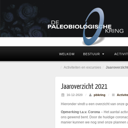
WELKOM
BESTUUR
ACTIVI
Activiteiten en excursies
Jaaroverzich
Jaaroverzicht 2021
16-12-2020
/
pbkring
/
Activit
Hieronder vindt u een overzicht van onze g
Opmerking t.a.v. Corona
– Het aantal activ
ons gewend bent. Door de huidige coronacri
manier kunnen we nog snel onze plannen a