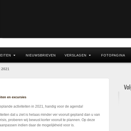
TEITEN
NIEUWSBRIEVEN
VERSLAGEN
FOTOPAGINA
t 2021
Vol
eiten en excursies
eplande activiteiten in 2021, handig voor de agenda!
iteiten dat u ziet is helaas minder ver vooruit gepland dan u van
sis, proberen wij bewust korter vooruit te plannen. Op deze
anpassen indien daar de mogelijkheid voor is.