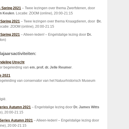
s Spring 2021
– Twee lezingen over thema Zwerfstenen, door
an Keulen
. Locatie: ZOOM (online), 20:00-21:15
 Spring 2021
– Twee lezingen over thema Knaagdieren, door
Dr.
catie: ZOOM (online), 20:00-21:15
 Spring 2021
– Alleen-leden! – Engelstalige lezing door
Dr.
ton)
ajaarsactiviteiten:
deling Utrecht
er begeleiding van
em. prof. dr. Jelle Reumer
.
e 2021
egeleiding van conservator van het Natuurhistorisch Museum
lgië.
Series Autumn 2021
– Engelstalige lezing door
Dr. James Witts
ne), 20:00-21:15
 Series Autumn 2021
– Alleen-leden! – Engelstalige lezing door
ine), 20:00-21:15