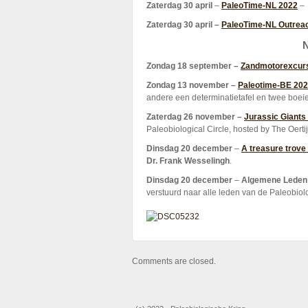
Zaterdag 30 april
–
PaleoTime-NL 2022
– 
Zaterdag 30 april –
PaleoTime-NL Outrea
N
Zondag 18 september –
Zandmotorexcur
Zondag 13 november –
Paleotime-BE 20
andere een determinatietafel en twee boei
Zaterdag 26 november –
Jurassic Giant
Paleobiological Circle, hosted by The Oert
Dinsdag 20 december
–
A treasure trove 
Dr. Frank Wesselingh
.
Dinsdag 20 december
–
Algemene Leden 
verstuurd naar alle leden van de Paleobiol
Comments are closed.