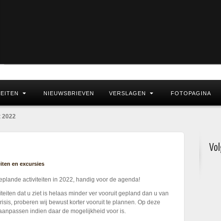
TEITEN
NIEUWSBRIEVEN
VERSLAGEN
FOTOPAGINA
t 2022
Vol
eiten en excursies
eplande activiteiten in 2022, handig voor de agenda!
iteiten dat u ziet is helaas minder ver vooruit gepland dan u van
sis, proberen wij bewust korter vooruit te plannen. Op deze
anpassen indien daar de mogelijkheid voor is.