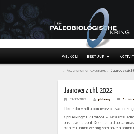
WELKOM
BESTUUR
ACTIVI
Activiteiten en excursies
Jaaroverzich
Jaaroverzicht 2022
01-12-2021
/
pbkring
/
Activit
Hieronder vindt u een overzicht van onze g
Opmerking t.a.v. Corona
– Het aantal activ
ons gewend bent. Door de huidige coronacri
manier kunnen we nog snel onze plannen a