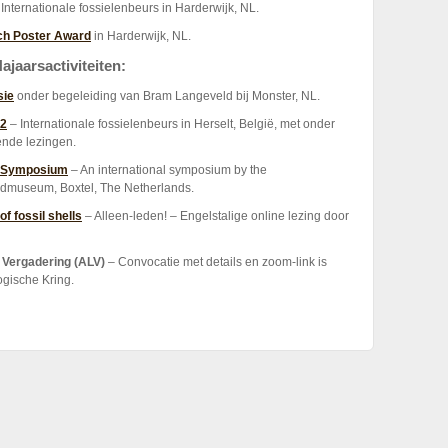
Internationale fossielenbeurs in Harderwijk, NL.
ch Poster Award
in Harderwijk, NL.
ajaarsactiviteiten:
sie
onder begeleiding van Bram Langeveld bij Monster, NL.
22
– Internationale fossielenbeurs in Herselt, België, met onder
ende lezingen.
s Symposium
– An international symposium by the
ijdmuseum, Boxtel, The Netherlands.
of fossil shells
– Alleen-leden! – Engelstalige online lezing door
Vergadering (ALV)
– Convocatie met details en zoom-link is
ogische Kring.