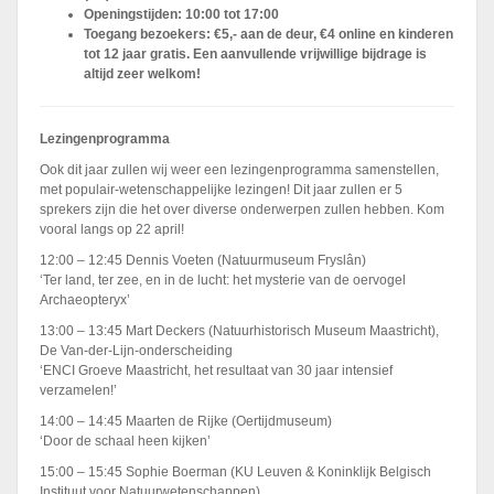
Openingstijden: 10:00 tot 17:00
Toegang bezoekers: €5,- aan de deur, €4 online en kinderen
tot 12 jaar gratis. Een aanvullende vrijwillige bijdrage is
altijd zeer welkom!
Lezingenprogramma
Ook dit jaar zullen wij weer een lezingenprogramma samenstellen,
met populair-wetenschappelijke lezingen! Dit jaar zullen er 5
sprekers zijn die het over diverse onderwerpen zullen hebben. Kom
vooral langs op 22 april!
12:00 – 12:45 Dennis Voeten (Natuurmuseum Fryslân)
‘Ter land, ter zee, en in de lucht: het mysterie van de oervogel
Archaeopteryx’
13:00 – 13:45 Mart Deckers (Natuurhistorisch Museum Maastricht),
De Van-der-Lijn-onderscheiding
‘ENCI Groeve Maastricht, het resultaat van 30 jaar intensief
verzamelen!’
14:00 – 14:45 Maarten de Rijke (Oertijdmuseum)
‘Door de schaal heen kijken’
15:00 – 15:45 Sophie Boerman (KU Leuven & Koninklijk Belgisch
Instituut voor Natuurwetenschappen)