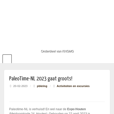
Onderdeel van KNGMG
PaleoTime-NL 2023 gaat groots!
20-02-2023
/
pbkring
/
Activiteiten en excursies
Paleotime-NL is verhuisd! En wel naar de
Expo Houten
(Meidoornkade 24, Houten). Gehouden op 22 april 2023 is