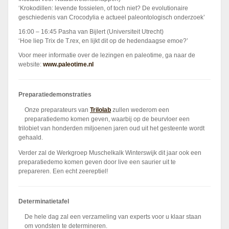
‘Krokodillen: levende fossielen, of toch niet? De evolutionaire
geschiedenis van Crocodylia e actueel paleontologisch onderzoek’
16:00 – 16:45 Pasha van Bijlert (Universiteit Utrecht)
‘Hoe liep Trix de T.rex, en lijkt dit op de hedendaagse emoe?’
Voor meer informatie over de lezingen en paleotime, ga naar de
website:
www.paleotime.nl
Preparatiedemonstraties
Onze preparateurs van
Trilolab
zullen wederom een
preparatiedemo komen geven, waarbij op de beurvloer een
trilobiet van honderden miljoenen jaren oud uit het gesteente wordt
gehaald.
Verder zal de Werkgroep Muschelkalk Winterswijk dit jaar ook een
preparatiedemo komen geven door live een saurier uit te
prepareren. Een echt zeereptiel!
Determinatietafel
De hele dag zal een verzameling van experts voor u klaar staan
om vondsten te determineren.