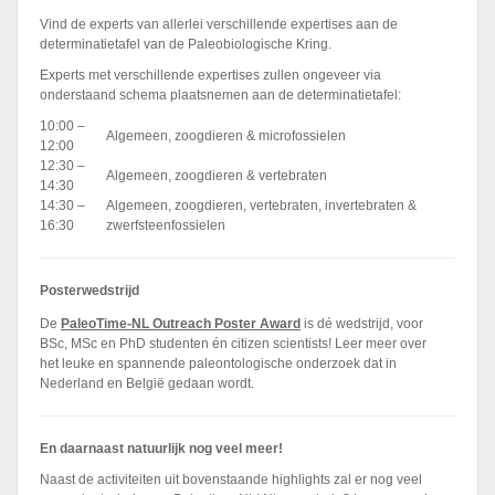
Vind de experts van allerlei verschillende expertises aan de
determinatietafel van de Paleobiologische Kring.
Experts met verschillende expertises zullen ongeveer via
onderstaand schema plaatsnemen aan de determinatietafel:
10:00 –
Algemeen, zoogdieren & microfossielen
12:00
12:30 –
Algemeen, zoogdieren & vertebraten
14:30
14:30 –
Algemeen, zoogdieren, vertebraten, invertebraten &
16:30
zwerfsteenfossielen
Posterwedstrijd
De
PaleoTime-NL Outreach Poster Award
is dé wedstrijd, voor
BSc, MSc en PhD studenten én citizen scientists! Leer meer over
het leuke en spannende paleontologische onderzoek dat in
Nederland en België gedaan wordt.
En daarnaast natuurlijk nog veel meer!
Naast de activiteiten uit bovenstaande highlights zal er nog veel