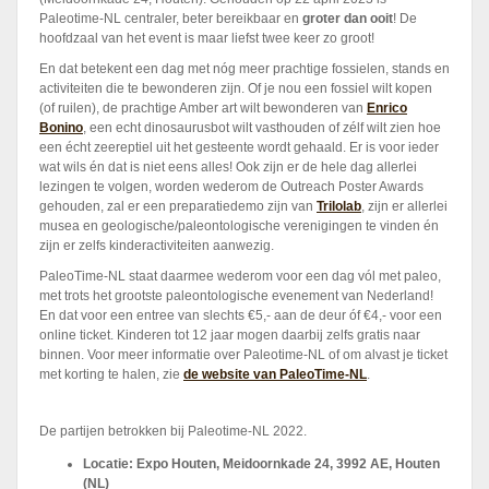
Paleotime-NL centraler, beter bereikbaar en
groter dan ooit
! De
hoofdzaal van het event is maar liefst twee keer zo groot!
En dat betekent een dag met nóg meer prachtige fossielen, stands en
activiteiten die te bewonderen zijn. Of je nou een fossiel wilt kopen
(of ruilen), de prachtige Amber art wilt bewonderen van
Enrico
Bonino
, een echt dinosaurusbot wilt vasthouden of zélf wilt zien hoe
een écht zeereptiel uit het gesteente wordt gehaald. Er is voor ieder
wat wils én dat is niet eens alles! Ook zijn er de hele dag allerlei
lezingen te volgen, worden wederom de Outreach Poster Awards
gehouden, zal er een preparatiedemo zijn van
Trilolab
, zijn er allerlei
musea en geologische/paleontologische verenigingen te vinden én
zijn er zelfs kinderactiviteiten aanwezig.
PaleoTime-NL staat daarmee wederom voor een dag vól met paleo,
met trots het grootste paleontologische evenement van Nederland!
En dat voor een entree van slechts €5,- aan de deur óf €4,- voor een
online ticket. Kinderen tot 12 jaar mogen daarbij zelfs gratis naar
binnen. Voor meer informatie over Paleotime-NL of om alvast je ticket
met korting te halen, zie
de website van PaleoTime-NL
.
De partijen betrokken bij Paleotime-NL 2022.
Locatie: Expo Houten, Meidoornkade 24, 3992 AE, Houten
(NL)